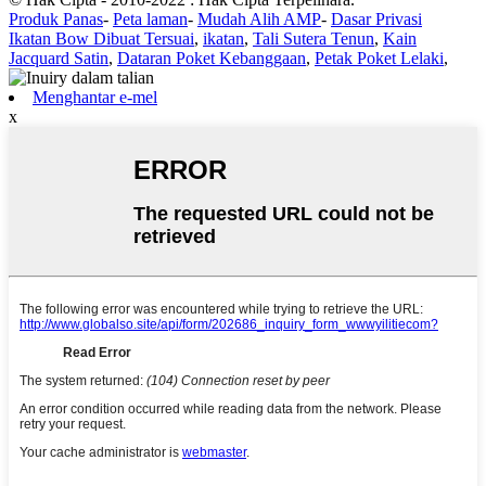
Produk Panas
-
Peta laman
-
Mudah Alih AMP
-
Dasar Privasi
Ikatan Bow Dibuat Tersuai
,
ikatan
,
Tali Sutera Tenun
,
Kain
Jacquard Satin
,
Dataran Poket Kebanggaan
,
Petak Poket Lelaki
,
Menghantar e-mel
x