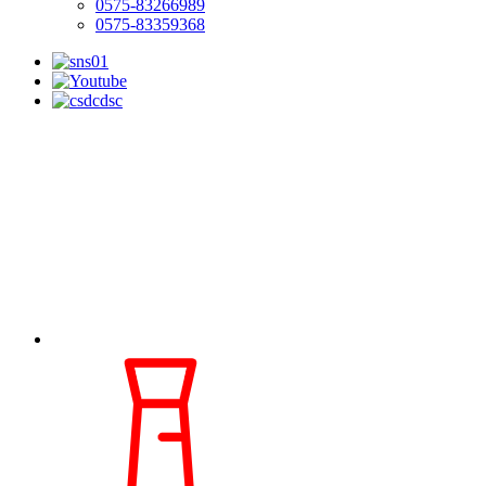
0575-83266989
0575-83359368