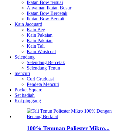
Ikatan Bow tersuai
Anyaman Ikatan Busur
Ikatan Bow Bercetak
Ikatan Bow Berkait
Kain Jacquard
Kain Beg
Kain Pakaian
Kain Pakaian
Kain Tali
Kain Waistcoat
Selendang
Selendang Bercetak
Selendang Tenun
mencuri
Curi Graduasi
Pendeta Mencuri
Pocket Square
Set hadiah
Kot pinggang
100% Tenunan Poliester Mikro...