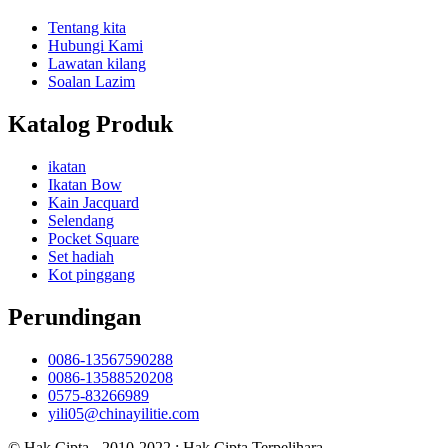
Tentang kita
Hubungi Kami
Lawatan kilang
Soalan Lazim
Katalog Produk
ikatan
Ikatan Bow
Kain Jacquard
Selendang
Pocket Square
Set hadiah
Kot pinggang
Perundingan
0086-13567590288
0086-13588520208
0575-83266989
yili05@chinayilitie.com
© Hak Cipta - 2010-2022 : Hak Cipta Terpelihara.