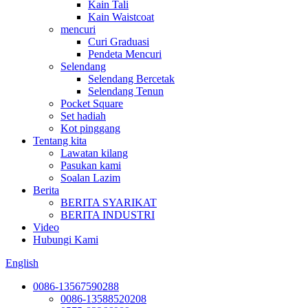
Kain Tali
Kain Waistcoat
mencuri
Curi Graduasi
Pendeta Mencuri
Selendang
Selendang Bercetak
Selendang Tenun
Pocket Square
Set hadiah
Kot pinggang
Tentang kita
Lawatan kilang
Pasukan kami
Soalan Lazim
Berita
BERITA SYARIKAT
BERITA INDUSTRI
Video
Hubungi Kami
English
0086-13567590288
0086-13588520208