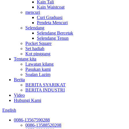
Kain Tali
Kain Waistcoat
mencuri
Curi Graduasi
Pendeta Mencuri
Selendang
Selendang Bercetak
Selendang Tenun
Pocket Square
Set hadiah
Kot pinggang
Tentang kita
Lawatan kilang
Pasukan kami
Soalan Lazim
Berita
BERITA SYARIKAT
BERITA INDUSTRI
Video
Hubungi Kami
English
0086-13567590288
0086-13588520208