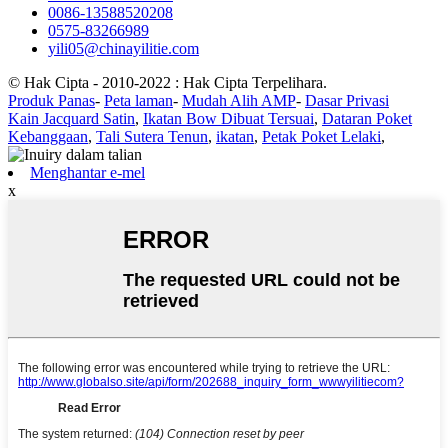
0086-13588520208
0575-83266989
yili05@chinayilitie.com
© Hak Cipta - 2010-2022 : Hak Cipta Terpelihara.
Produk Panas
-
Peta laman
-
Mudah Alih AMP
-
Dasar Privasi
Kain Jacquard Satin
,
Ikatan Bow Dibuat Tersuai
,
Dataran Poket
Kebanggaan
,
Tali Sutera Tenun
,
ikatan
,
Petak Poket Lelaki
,
Menghantar e-mel
x