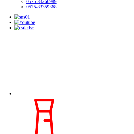
0575-83266989
0575-83359368