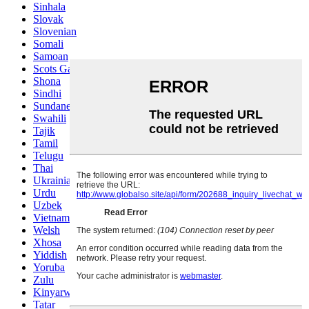
Sinhala
Slovak
Slovenian
Somali
Samoan
Scots Gaelic
Shona
Sindhi
Sundanese
Swahili
Tajik
Tamil
Telugu
Thai
Ukrainian
Urdu
Uzbek
Vietnamese
Welsh
Xhosa
Yiddish
Yoruba
Zulu
Kinyarwanda
Tatar