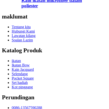
Kain ikatan mikrofiber dalam
poliester
maklumat
Tentang kita
Hubungi Kami
Lawatan kilang
Soalan Lazim
Katalog Produk
ikatan
Ikatan Bow
Kain Jacquard
Selendang
Pocket Square
Set hadiah
Kot pinggang
Perundingan
0086-13567590288