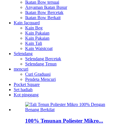
Ikatan Bow tersuai
Anyaman Ikatan Busur
Ikatan Bow Bercetak
Ikatan Bow Berkait
Kain Jacquard
Kain Beg
Kain Pakaian
Kain Pakaian
Kain Tali
Kain Waistcoat
Selendang
Selendang Bercetak
Selendang Tenun
mencuri
Curi Graduasi
Pendeta Mencuri
Pocket Square
Set hadiah
Kot pinggang
100% Tenunan Poliester Mikro...