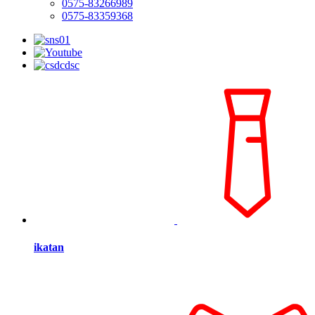
0575-83266989
0575-83359368
ikatan