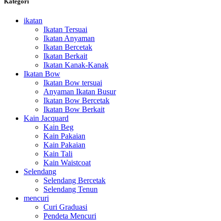
Kategori
ikatan
Ikatan Tersuai
Ikatan Anyaman
Ikatan Bercetak
Ikatan Berkait
Ikatan Kanak-Kanak
Ikatan Bow
Ikatan Bow tersuai
Anyaman Ikatan Busur
Ikatan Bow Bercetak
Ikatan Bow Berkait
Kain Jacquard
Kain Beg
Kain Pakaian
Kain Pakaian
Kain Tali
Kain Waistcoat
Selendang
Selendang Bercetak
Selendang Tenun
mencuri
Curi Graduasi
Pendeta Mencuri