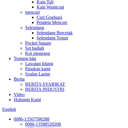
Kain Tali
Kain Waistcoat
mencuri
Curi Graduasi
Pendeta Mencuri
Selendang
Selendang Bercetak
Selendang Tenun
Pocket Square
Set hadiah
Kot pinggang
Tentang kita
Lawatan kilang
Pasukan kami
Soalan Lazim
Berita
BERITA SYARIKAT
BERITA INDUSTRI
Video
Hubungi Kami
English
0086-13567590288
0086-13588520208