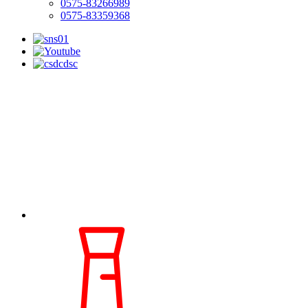
0575-83266989
0575-83359368