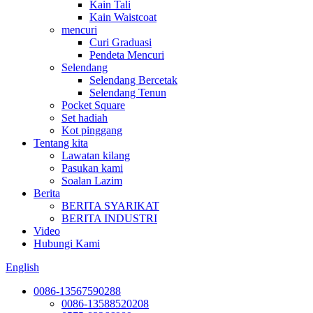
Kain Tali
Kain Waistcoat
mencuri
Curi Graduasi
Pendeta Mencuri
Selendang
Selendang Bercetak
Selendang Tenun
Pocket Square
Set hadiah
Kot pinggang
Tentang kita
Lawatan kilang
Pasukan kami
Soalan Lazim
Berita
BERITA SYARIKAT
BERITA INDUSTRI
Video
Hubungi Kami
English
0086-13567590288
0086-13588520208