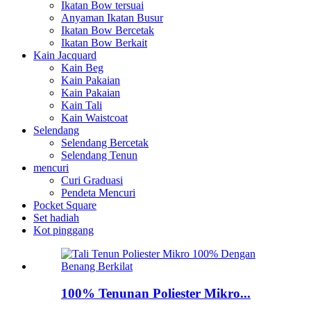
Ikatan Bow tersuai
Anyaman Ikatan Busur
Ikatan Bow Bercetak
Ikatan Bow Berkait
Kain Jacquard
Kain Beg
Kain Pakaian
Kain Pakaian
Kain Tali
Kain Waistcoat
Selendang
Selendang Bercetak
Selendang Tenun
mencuri
Curi Graduasi
Pendeta Mencuri
Pocket Square
Set hadiah
Kot pinggang
100% Tenunan Poliester Mikro...