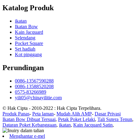
Katalog Produk
ikatan
Ikatan Bow
Kain Jacquard
Selendang
Pocket Square
Set hadiah
Kot pinggang
Perundingan
0086-13567590288
0086-13588520208
0575-83266989
yili05@chinayilitie.com
© Hak Cipta - 2010-2022 : Hak Cipta Terpelihara.
Produk Panas
-
Peta laman
-
Mudah Alih AMP
-
Dasar Privasi
Ikatan Bow Dibuat Tersuai
,
Petak Poket Lelaki
,
Tali Sutera Tenun
,
Dataran Poket Kebanggaan
,
ikatan
,
Kain Jacquard Satin
,
Menghantar e-mel